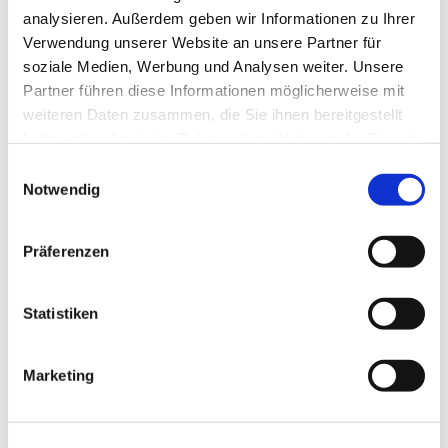
analysieren. Außerdem geben wir Informationen zu Ihrer
Verwendung unserer Website an unsere Partner für
soziale Medien, Werbung und Analysen weiter. Unsere
Partner führen diese Informationen möglicherweise mit
weiteren Daten zusammen, die Sie ihnen bereitgestellt
haben oder die sie im Rahmen Ihrer Nutzung der Dienste
Hier finden Sie alles zu kirchlichen Themen und zur
Lebensbegleitung.
gesammelt haben.
Einwilligungsauswahl
Notwendig
Präferenzen
KINDER & JUGEND
Statistiken
Marketing
Unsere Angebote für Kinder, Familien und Jugendliche.