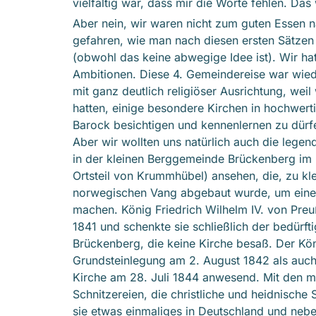
vielfältig war, dass mir die Worte fehlen. Das
Aber nein, wir waren nicht zum guten Essen 
gefahren, wie man nach diesen ersten Sätzen
(obwohl das keine abwegige Idee ist). Wir ha
Ambitionen. Diese 4. Gemeindereise war wied
mit ganz deutlich religiöser Ausrichtung, weil 
hatten, einige besondere Kirchen in hochwer
Barock besichtigen und kennenlernen zu dürf
Aber wir wollten uns natürlich auch die lege
in der kleinen Berggemeinde Brückenberg im 
Ortsteil von Krummhübel) ansehen, die, zu kl
norwegischen Vang abgebaut wurde, um einer
machen. König Friedrich Wilhelm IV. von Preu
1841 und schenkte sie schließlich der bedürf
Brückenberg, die keine Kirche besaß. Der Kö
Grundsteinlegung am 2. August 1842 als auch
Kirche am 28. Juli 1844 anwesend. Mit den mit
Schnitzereien, die christliche und heidnische 
sie etwas einmaliges in Deutschland und nebe