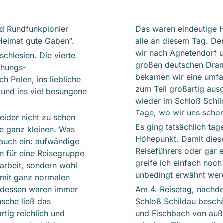
und Rundfunkpionier
Das waren eindeutige H
 Heimat gute Gaben“.
alle an diesem Tag. De
wir nach Agnetendorf u
schlesien. Die vierte
großen deutschen Dram
ehungs-
bekamen wir eine umfa
 Polen, ins liebliche
zum Teil großartig au
 und ins viel besungene
wieder im Schloß Schild
Tage, wo wir uns schon
ider nicht zu sehen
Es ging tatsächlich tag
e ganz kleinen. Was
Höhepunkt. Damit diese
 auch ein: aufwändige
Reiseführers oder gar 
en für eine Reisegruppe
greife ich einfach noc
ßarbeit, sondern wohl
unbedingt erwähnt wer
s mit ganz normalen
endessen waren immer
Am 4. Reisetag, nachd
nsche ließ das
Schloß Schildau beschä
rtig reichlich und
und Fischbach von auße