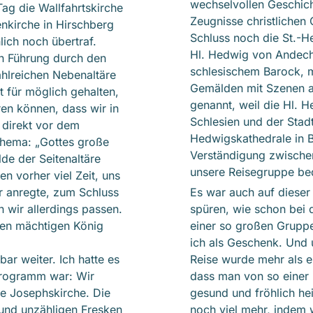
wechselvollen Geschich
ag die Wallfahrtskirche
Zeugnisse christlichen
nkirche in Hirschberg
Schluss noch die St.-H
ich noch übertraf.
Hl. Hedwig von Andech
n Führung durch den
schlesischem Barock, m
ahlreichen Nebenaltäre
Gemälden mit Szenen au
t für möglich gehalten,
genannt, weil die Hl. H
ren können, dass wir in
Schlesien und der Stadt
 direkt vor dem
Hedwigskathedrale in B
Thema: „Gottes große
Verständigung zwischen
de der Seitenaltäre
unsere Reisegruppe be
n vorher viel Zeit, uns
er anregte, zum Schluss
Es war auch auf dieser
 wir allerdings passen.
spüren, wie schon bei 
den mächtigen König
einer so großen Grupp
ich als Geschenk. Und
r weiter. Ich hatte es
Reise wurde mehr als erf
Programm war: Wir
dass man von so einer 
te Josephskirche. Die
gesund und fröhlich he
 und unzähligen Fresken
noch viel mehr, indem 