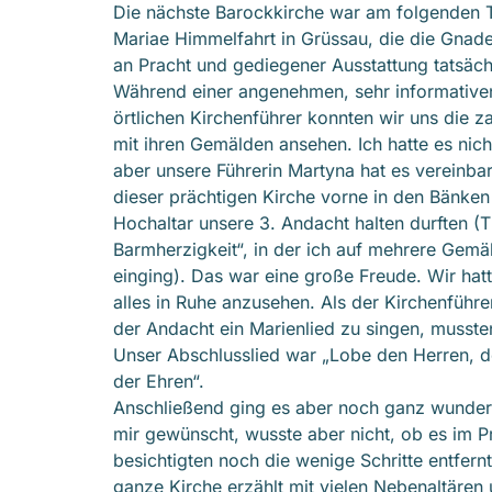
Die nächste Barockkirche war am folgenden T
Mariae Himmelfahrt in Grüssau, die die Gnade
an Pracht und gediegener Ausstattung tatsächl
Während einer angenehmen, sehr informative
örtlichen Kirchenführer konnten wir uns die z
mit ihren Gemälden ansehen. Ich hatte es nich
aber unsere Führerin Martyna hat es vereinba
dieser prächtigen Kirche vorne in den Bänken
Hochaltar unsere 3. Andacht halten durften (
Barmherzigkeit“, in der ich auf mehrere Gemäl
einging). Das war eine große Freude. Wir hatte
alles in Ruhe anzusehen. Als der Kirchenführ
der Andacht ein Marienlied zu singen, mussten
Unser Abschlusslied war „Lobe den Herren, 
der Ehren“.
Anschließend ging es aber noch ganz wunderba
mir gewünscht, wusste aber nicht, ob es im 
besichtigten noch die wenige Schritte entfern
ganze Kirche erzählt mit vielen Nebenaltären