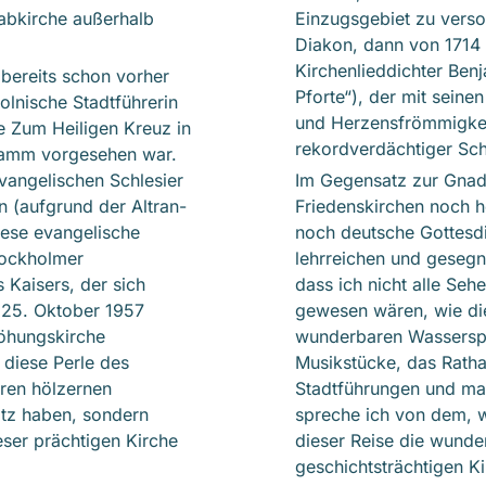
tabkirche außerhalb
Einzugsgebiet zu versor
Diakon, dann von 1714 
Kirchenlieddichter Ben
bereits schon vorher
Pforte“), der mit seine
olnische Stadtführerin
und Herzensfrömmigkei
e Zum Heiligen Kreuz in
rekordverdächtiger Sch
gramm vorgesehen war.
evangelischen Schlesier
Im Gegensatz zur Gnade
n (aufgrund der Altran-
Friedenskirchen noch h
iese evangelische
noch deutsche Gottesdi
tockholmer
lehrreichen und gesegn
 Kaisers, der sich
dass ich nicht alle Se
 25. Oktober 1957
gewesen wären, wie die
höhungskirche
wunderbaren Wasserspi
 diese Perle des
Musikstücke, das Rathau
hren hölzernen
Stadtführungen und man
tz haben, sondern
spreche ich von dem, w
eser prächtigen Kirche
dieser Reise die wunde
geschichtsträchtigen Ki