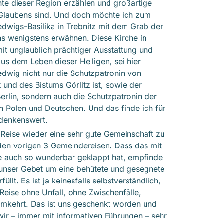
te dieser Region erzählen und großartige
 Glaubens sind. Und doch möchte ich zum
edwigs-Basilika in Trebnitz mit dem Grab der
s wenigstens erwähnen. Diese Kirche in
it unglaublich prächtiger Ausstattung und
s dem Leben dieser Heiligen, sei hier
edwig nicht nur die Schutzpatronin von
 und des Bistums Görlitz ist, sowie der
erlin, sondern auch die Schutzpatronin der
 Polen und Deutschen. Und das finde ich für
denkenswert.
 Reise wieder eine sehr gute Gemeinschaft zu
den vorigen 3 Gemeindereisen. Dass das mit
e auch so wunderbar geklappt hat, empfinde
 unser Gebet um eine behütete und gesegnete
üllt. Es ist ja keinesfalls selbstverständlich,
Reise ohne Unfall, ohne Zwischenfälle,
imkehrt. Das ist uns geschenkt worden und
wir – immer mit informativen Führungen – sehr