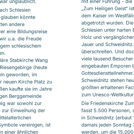
 war unglaublich.
mit einer Führung - die
„Zum Heiligen Geist“ is
nach Schlesien
dem Kaiser im Westfäl
 glauben könnte
abgetrotzt wurden. Die
tten andere
Schlesien unter harten 
er eine Bildungsreise
Holz und vergänglichem
wir u.a. die Freude
Jauer und Schweidnitz. 
tigem schlesischem
überschreiten. Und do
en.
viele tausend Besucher 
ndäre Stabkirche Wang
eingebauten Emporen br
Riesengebirge (heute
Gottesdienstteilnehmer.
ein geworden, im
Schweidnitz stehen heu
 neuen Kirche Platz zu
größten erhaltenen Fa
ßen kaufte sie im Jahre
zum Unesco-Weltkultur
tigen Berggemeinde
nig war sowohl zur
Die Friedenskirche Zum
 zur Einweihung der
fasst 5.500 Personen, d
telalterlichen
in Schweidnitz (erbaut
Symbole vereinigen, ist
damals jeden Sonntag 3
n einer ähnlichen
werden, um die 15.000