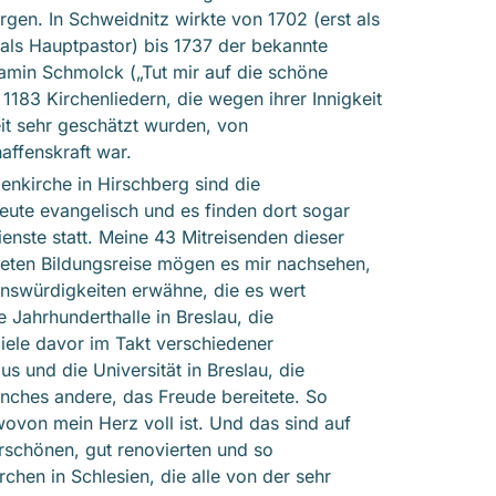
gen. In Schweidnitz wirkte von 1702 (erst als
als Hauptpastor) bis 1737 der bekannte
jamin Schmolck („Tut mir auf die schöne
n 1183 Kirchenliedern, die wegen ihrer Innigkeit
t sehr geschätzt wurden, von
affenskraft war.
nkirche in Hirschberg sind die
eute evangelisch und es finden dort sogar
enste statt. Meine 43 Mitreisenden dieser
eten Bildungsreise mögen es mir nachsehen,
henswürdigkeiten erwähne, die es wert
 Jahrhunderthalle in Breslau, die
ele davor im Takt verschiedener
s und die Universität in Breslau, die
ches andere, das Freude bereitete. So
ovon mein Herz voll ist. Und das sind auf
rschönen, gut renovierten und so
rchen in Schlesien, die alle von der sehr