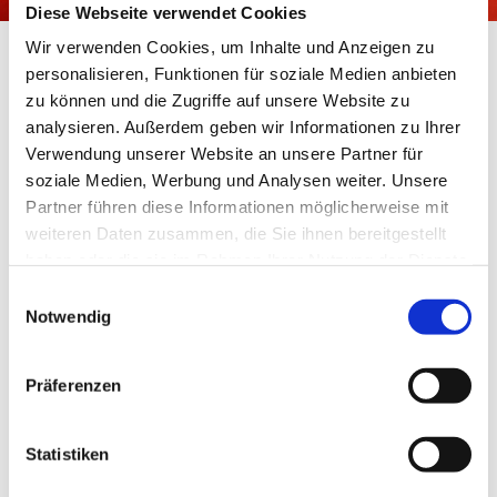
Diese Webseite verwendet Cookies
Wir verwenden Cookies, um Inhalte und Anzeigen zu
Eltern-Kind-Café
personalisieren, Funktionen für soziale Medien anbieten
zu können und die Zugriffe auf unsere Website zu
analysieren. Außerdem geben wir Informationen zu Ihrer
Verwendung unserer Website an unsere Partner für
Es gibt ein neues wöchentliches Angebot in unserem
soziale Medien, Werbung und Analysen weiter. Unsere
Gemeindehaus: Ein Eltern-Kind-Café für Kids von 0-3
Partner führen diese Informationen möglicherweise mit
Jahren.
weiteren Daten zusammen, die Sie ihnen bereitgestellt
Katharina Lohbeck leitet die Gruppe ehrenamtlich.
haben oder die sie im Rahmen Ihrer Nutzung der Dienste
Etwas Kaffee wird gegen Spende bereit gestellt,
gesammelt haben.
Decken und Spielsachen dürfen gerne mitgebracht
Einwilligungsauswahl
Notwendig
werden. Ein Wickelraum ist vorhanden.
Das Eltern-Kind-Café findet nach Absprache statt.
Präferenzen


Statistiken
Interessierte melden sich gerne bei Katharina: 0157