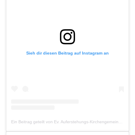
Sieh dir diesen Beitrag auf Instagram an
Ein Beitrag geteilt von Ev. Auferstehungs-Kirchengemeinde Münster (@auferstehung_muenster)