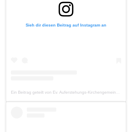
Sieh dir diesen Beitrag auf Instagram an
Ein Beitrag geteilt von Ev. Auferstehungs-Kirchengemeinde Münster (@auferstehung_muenster)