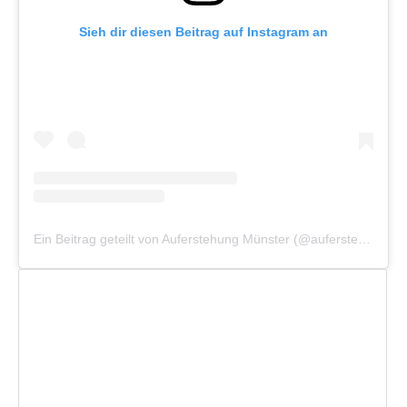
Sieh dir diesen Beitrag auf Instagram an
Ein Beitrag geteilt von Auferstehung Münster (@auferstehung_muenster)