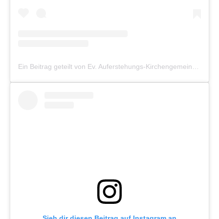
Ein Beitrag geteilt von Ev. Auferstehungs-Kirchengemeinde Münster (@auferstehung_muenster)
Sieh dir diesen Beitrag auf Instagram an