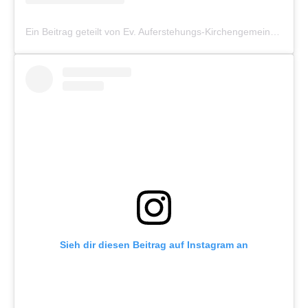
Ein Beitrag geteilt von Ev. Auferstehungs-Kirchengemeinde Münster (@auferstehung_muenster)
Sieh dir diesen Beitrag auf Instagram an