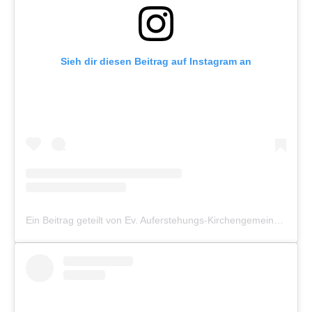
Sieh dir diesen Beitrag auf Instagram an
Ein Beitrag geteilt von Ev. Auferstehungs-Kirchengemeinde Münster (@auferstehung_muenster)