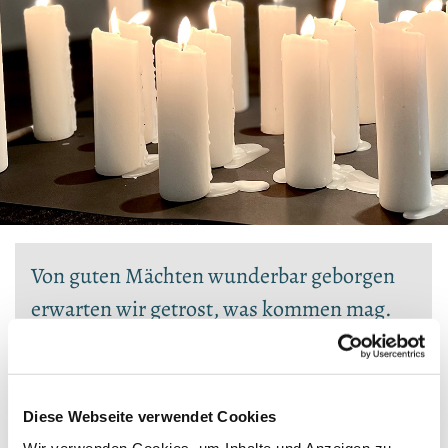
Von guten Mächten wunderbar geborgen
erwarten wir getrost, was kommen mag.
Gott ist mit uns am Abend und am Morgen
und ganz gewiss an jedem neuen Tag.
Dietrich Bonhoeffer
Diese Webseite verwendet Cookies
Wir verwenden Cookies, um Inhalte und Anzeigen zu