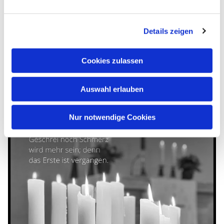
erlöst; ich habe dich bei deinem Namen
gerufen; du bist mein!
Details zeigen
Jesaja 43,1
Cookies zulassen
Auswahl erlauben
Nur notwendige Cookies