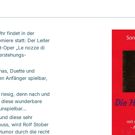
 findet in der
iere statt: Der Leiter
t-Oper „Le nozze di
ferstehungs-
nas, Duette und
en Anfänger spielbar,
 riesig, denn nach und
n diese wunderbare
 unspielbar…
und diese sehr
ss, wird Rolf Stober
 Humor durch die recht