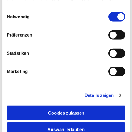
haben oder die sie im Rahmen Ihrer Nutzung der Dienste
gesammelt haben.
Einwilligungsauswahl
Notwendig
Präferenzen
Statistiken
Marketing
Dies könnte Sie auch
Details zeigen
interessieren
Cookies zulassen
Auswahl erlauben