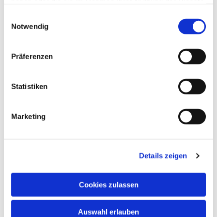
haben oder die sie im Rahmen Ihrer Nutzung der Dienste
gesammelt haben.
Einwilligungsauswahl
Notwendig
Präferenzen
Statistiken
Marketing
Dies könnte Sie auch
Details zeigen
interessieren
Cookies zulassen
Auswahl erlauben