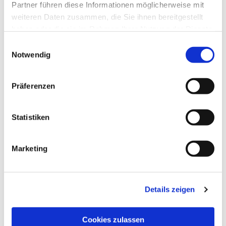
Partner führen diese Informationen möglicherweise mit
weiteren Daten zusammen, die Sie ihnen bereitgestellt
haben oder die sie im Rahmen Ihrer Nutzung der Dienste
gesammelt haben.
Einwilligungsauswahl
Notwendig
Präferenzen
Statistiken
Marketing
Details zeigen
Dies könnte Sie auch
Cookies zulassen