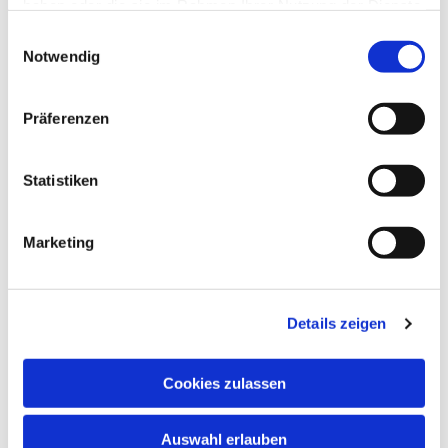
haben oder die sie im Rahmen Ihrer Nutzung der Dienste
gesammelt haben.
Einwilligungsauswahl
Notwendig
Präferenzen
Statistiken
Marketing
Dies könnte Sie auch
Details zeigen
interessieren
Cookies zulassen
Auswahl erlauben