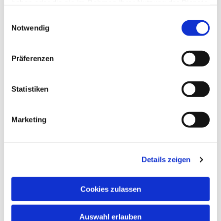
haben oder die sie im Rahmen Ihrer Nutzung der Dienste
gesammelt haben.
Einwilligungsauswahl
Notwendig
Präferenzen
Statistiken
Marketing
Dies könnte Sie auch
Details zeigen
interessieren
Cookies zulassen
Auswahl erlauben