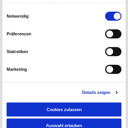
haben oder die sie im Rahmen Ihrer Nutzung der Dienste
gesammelt haben.
Einwilligungsauswahl
Notwendig
Präferenzen
Statistiken
Marketing
Dies könnte Sie auch
Details zeigen
interessieren
Cookies zulassen
Auswahl erlauben